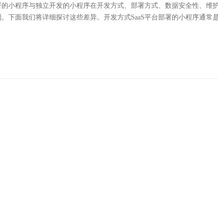
部署的小程序与独立开发的小程序在开发方式、部署方式、数据安全性、维
。下面我们将详细探讨这些差异。开发方式SaaS平台部署的小程序通常是由
序开发：推荐十种有效的小程序推广方法！
互联网的时代，小程序已经成为了商家推广产品和服务的热门方式之一。
具有使用简单、无需下载安装等优势，能够*大地提升用户体验。下面小编