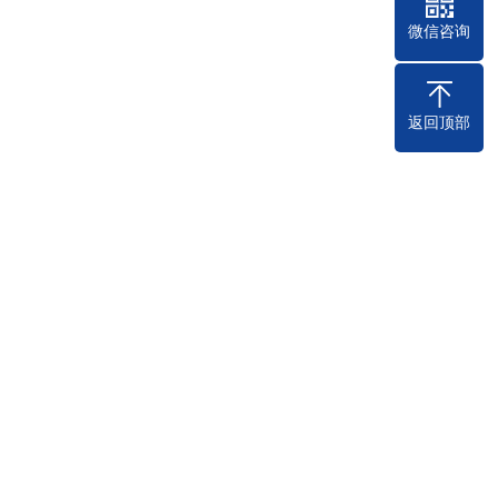
微信咨询
返回顶部
08-17
的生活方式和消费习惯。对于企业而
将从微信小程序的···
2023